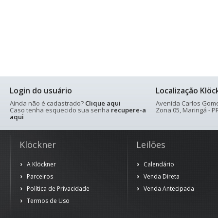
Login do usuário
Localização Klöc
Ainda não é cadastrado?
Clique aqui
Avenida Carlos Gomes
Caso tenha esquecido sua senha
recupere-a
Zona 05, Maringá - PR
aqui
Klöckner
Leilões
A Klöckner
Calendário
Parceiros
Venda Direta
Política de Privacidade
Venda Antecipada
Termos de Uso