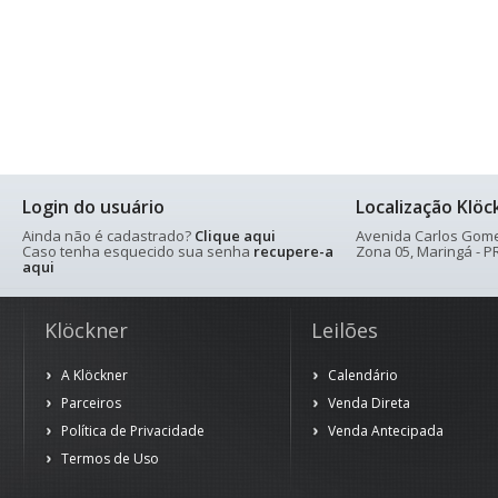
Login do usuário
Localização Klöc
Ainda não é cadastrado?
Clique aqui
Avenida Carlos Gomes
Caso tenha esquecido sua senha
recupere-a
Zona 05, Maringá - PR
aqui
Klöckner
Leilões
A Klöckner
Calendário
Parceiros
Venda Direta
Política de Privacidade
Venda Antecipada
Termos de Uso