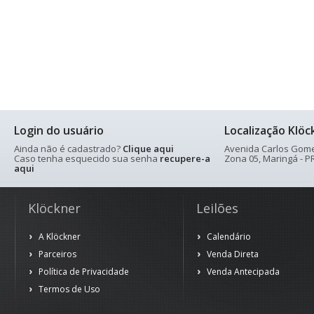
Login do usuário
Localização Klöc
Ainda não é cadastrado?
Clique aqui
Avenida Carlos Gomes
Caso tenha esquecido sua senha
recupere-a
Zona 05, Maringá - PR
aqui
Klöckner
Leilões
A Klöckner
Calendário
Parceiros
Venda Direta
Política de Privacidade
Venda Antecipada
Termos de Uso