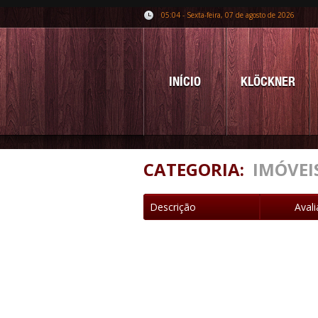
05:04 - Sexta-feira, 07 de agosto de 2026
INÍCIO
KLÖCKNER
CATEGORIA:
IMÓVEI
Descrição
Aval