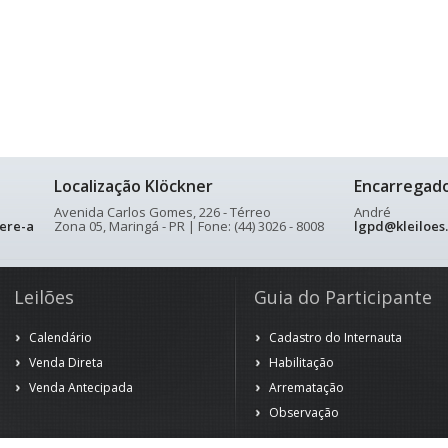
Localização Klöckner
Encarregad
Avenida Carlos Gomes, 226 - Térreo
André
ere-a
Zona 05, Maringá - PR | Fone: (44) 3026 - 8008
lgpd@kleiloes
Leilões
Guia do Participante
Calendário
Cadastro do Internauta
Venda Direta
Habilitação
Venda Antecipada
Arrematação
Observação