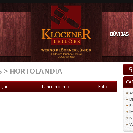
DÚVIDAS
S > HORTOLANDIA
CA
iação
Lance mínimo
Foto
A
D
E
I
M
V