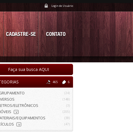
Login de Usuário
CADASTRE-SE
CONTATO
Faça sua busca AQUI
TEGORIAS
465
6
GRUPAMENTO
(24)
IVERSOS
(148)
LETROS/ELETRÔNICOS
(3)
MÓVEIS
(205)
>
ATERIAIS/EQUIPAMENTOS
(38)
EÍCULOS
(47)
>