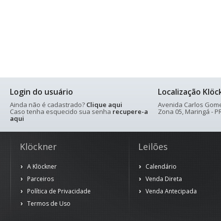
Login do usuário
Localização Klöc
Ainda não é cadastrado?
Clique aqui
Avenida Carlos Gomes
Caso tenha esquecido sua senha
recupere-a
Zona 05, Maringá - PR
aqui
Klöckner
Leilões
A Klöckner
Calendário
Parceiros
Venda Direta
Política de Privacidade
Venda Antecipada
Termos de Uso