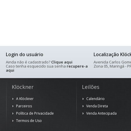
Login do usuário
Localização Klöc
Ainda não é cadastrado?
Clique aqui
Avenida Carlos Gomes
Caso tenha esquecido sua senha
recupere-a
Zona 05, Maringá - PR
aqui
Klöckner
Leilões
A Klöckner
Calendário
Parceiros
Venda Direta
Política de Privacidade
Venda Antecipada
Termos de Uso