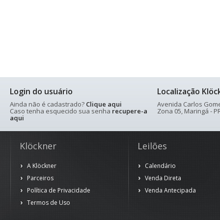
Login do usuário
Localização Klöc
Ainda não é cadastrado?
Clique aqui
Avenida Carlos Gomes
Caso tenha esquecido sua senha
recupere-a
Zona 05, Maringá - PR
aqui
Klöckner
Leilões
A Klöckner
Calendário
Parceiros
Venda Direta
Política de Privacidade
Venda Antecipada
Termos de Uso