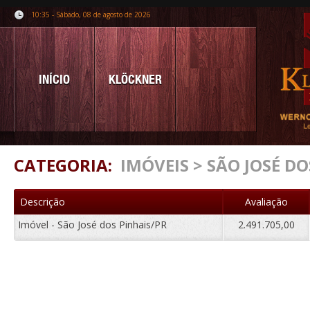
10:35 - Sábado, 08 de agosto de 2026
INÍCIO
KLÖCKNER
CATEGORIA:
IMÓVEIS > SÃO JOSÉ DO
Descrição
Avaliação
Imóvel - São José dos Pinhais/PR
2.491.705,00