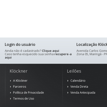
Login do usuário
Localização Klöc
Ainda não é cadastrado?
Clique aqui
Avenida Carlos Gomes
Caso tenha esquecido sua senha
recupere-a
Zona 05, Maringá - PR
aqui
Klöckner
Leilões
A Klöckner
Calendário
Parceiros
Venda Direta
Política de Privacidade
Venda Antecipada
Termos de Uso