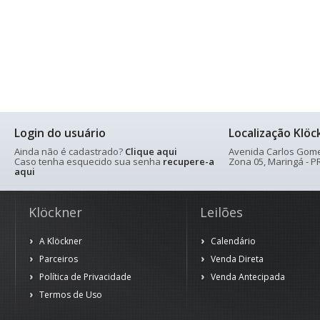
Login do usuário
Localização Klöc
Ainda não é cadastrado?
Clique aqui
Avenida Carlos Gomes
Caso tenha esquecido sua senha
recupere-a
Zona 05, Maringá - PR
aqui
Klöckner
Leilões
A Klöckner
Calendário
Parceiros
Venda Direta
Política de Privacidade
Venda Antecipada
Termos de Uso