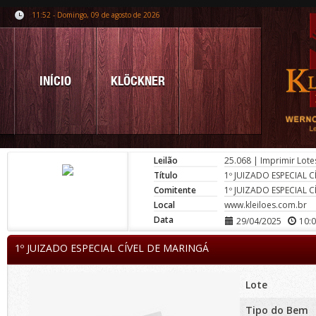
11:52 - Domingo, 09 de agosto de 2026
INÍCIO
KLÖCKNER
Leilão
25.068
|
Imprimir Lote
Título
1º JUIZADO ESPECIAL 
Comitente
1º JUIZADO ESPECIAL 
Local
www.kleiloes.com.br
Data
29/04/2025
10:
1º JUIZADO ESPECIAL CÍVEL DE MARINGÁ
Lote
Tipo do Bem