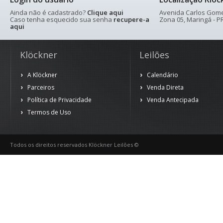
Ainda não é cadastrado?
Clique aqui
Avenida Carlos Gomes
Caso tenha esquecido sua senha
recupere-a
Zona 05, Maringá - PR
aqui
Klöckner
Leilões
A Klöckner
Calendário
Parceiros
Venda Direta
Política de Privacidade
Venda Antecipada
Termos de Uso
Todos os direitos reservados Klöckner Leilões ©