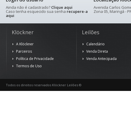
Ainda não é cadastrado?
Clique aqui
Avenida Carlos Gomes
Caso tenha esquecido sua senha
recupere-a
Zona 05, Maringá - PR
aqui
Klöckner
Leilões
A Klöckner
Calendário
Parceiros
Venda Direta
Política de Privacidade
Venda Antecipada
Termos de Uso
Todos os direitos reservados Klöckner Leilões ©