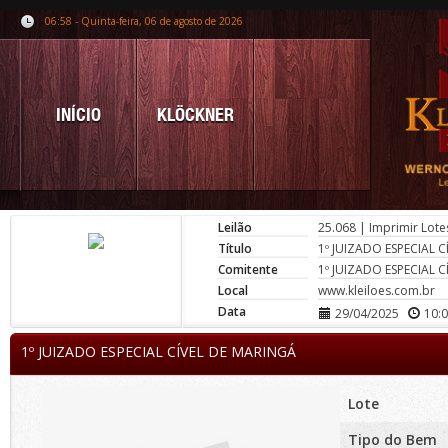
06:58 - Quinta-feira, 06 de agosto de 2026
INÍCIO
KLÖCKNER
Leilão
25.068
|
Imprimir Lote
Título
1º JUIZADO ESPECIAL 
Comitente
1º JUIZADO ESPECIAL 
Local
www.kleiloes.com.br
Data
29/04/2025
10:
1º JUIZADO ESPECIAL CÍVEL DE MARINGÁ
Lote
Tipo do Bem