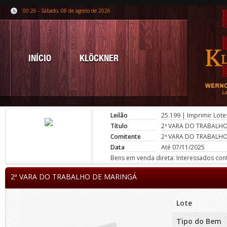
00:26 - Sábado, 08 de agosto de 2026
INÍCIO
KLÖCKNER
Leilão
25.199
|
Imprimir Lote
Título
2ª VARA DO TRABALH
Comitente
2ª VARA DO TRABALH
Data
Até 07/11/2025
Bens em venda direta: Interessados conta
2ª VARA DO TRABALHO DE MARINGÁ
Lote
Tipo do Bem