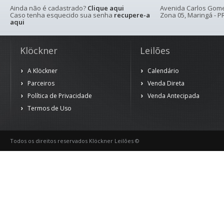
Ainda não é cadastrado?
Clique aqui
Avenida Carlos Gomes
Caso tenha esquecido sua senha
recupere-a
Zona 05, Maringá - PR
aqui
Klöckner
Leilões
A Klöckner
Calendário
Parceiros
Venda Direta
Política de Privacidade
Venda Antecipada
Termos de Uso
Todos os direitos reservados Klöckner Leilões ©