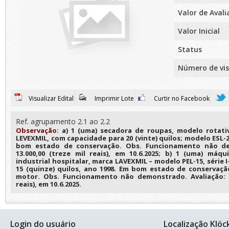
Valor de Aval
Valor Inicial
Status
Número de vis
Visualizar Edital
Imprimir Lote
Curtir no Facebook
Ref. agrupamento 2.1 ao 2.2
Observação:
a) 1 (uma) secadora de roupas, modelo rotativ
LEVEXMIL, com capacidade para 20 (vinte) quilos; modelo ESL-20
bom estado de conservação. Obs. Funcionamento não de
13.000,00 (treze mil reais), em 10.6.2025; b) 1 (uma) máq
industrial hospitalar, marca LAVEXMIL – modelo PEL-15, série 
15 (quinze) quilos, ano 1998. Em bom estado de conservaç
motor. Obs. Funcionamento não demonstrado. Avaliação: R
reais), em 10.6.2025.
Login do usuário
Localização Klöc