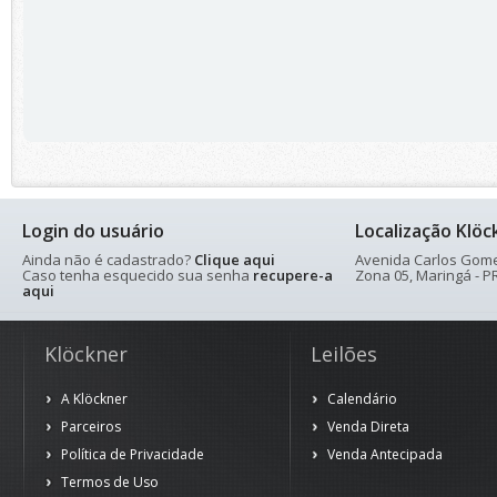
Login do usuário
Localização Klöc
Ainda não é cadastrado?
Clique aqui
Avenida Carlos Gomes
Caso tenha esquecido sua senha
recupere-a
Zona 05, Maringá - PR
aqui
Klöckner
Leilões
A Klöckner
Calendário
Parceiros
Venda Direta
Política de Privacidade
Venda Antecipada
Termos de Uso