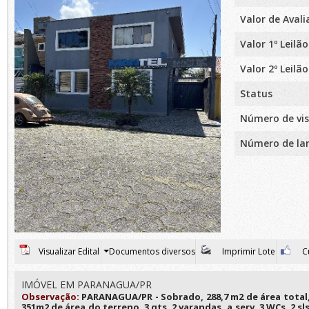
Valor de Aval
Valor 1º Leilão
Valor 2º Leilão
Status
Número de vis
Número de la
Visualizar Edital
Documentos diversos
Imprimir Lote
Cu
IMÓVEL EM PARANAGUA/PR
Observação:
PARANAGUA/PR - Sobrado, 288,7 m2 de área total, 
351m2 de área do terreno, 3 qts, 2 varandas, a.serv, 3 WCs, 2 sl