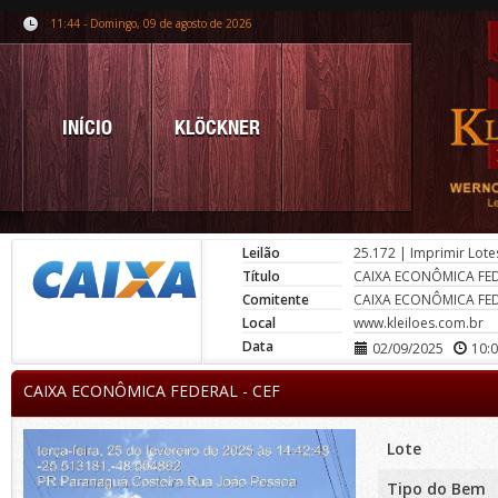
11:44 - Domingo, 09 de agosto de 2026
INÍCIO
KLÖCKNER
Leilão
25.172
|
Imprimir Lote
Título
CAIXA ECONÔMICA FED
Comitente
CAIXA ECONÔMICA FED
Local
www.kleiloes.com.br
Data
02/09/2025
10:
CAIXA ECONÔMICA FEDERAL - CEF
Lote
Tipo do Bem