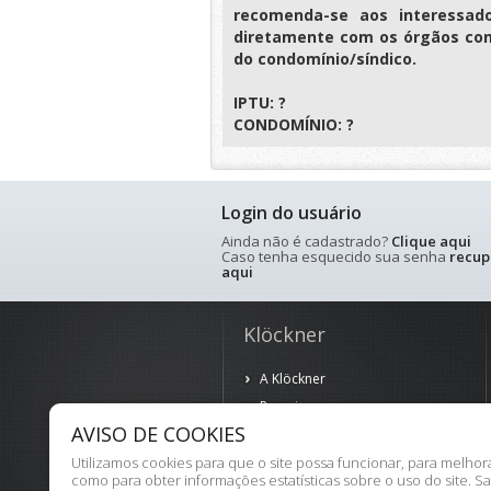
recomenda-se aos interessad
diretamente com os órgãos com
do condomínio/síndico.
IPTU: ?
CONDOMÍNIO: ?
Login do usuário
Ainda não é cadastrado?
Clique aqui
Caso tenha esquecido sua senha
recup
aqui
Klöckner
A Klöckner
Parceiros
AVISO DE COOKIES
Política de Privacidade
Termos de Uso
Utilizamos cookies para que o site possa funcionar, para melho
como para obter informações estatísticas sobre o uso do site. S