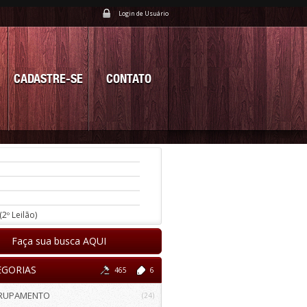
Login de Usuário
CADASTRE-SE
CONTATO
(2º Leilão)
Faça sua busca AQUI
EGORIAS
465
6
RUPAMENTO
(24)