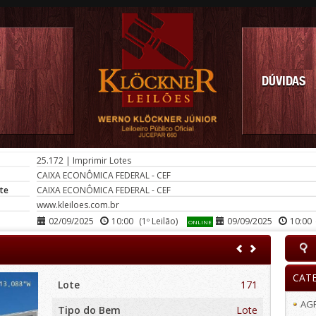
DÚVIDAS
25.172
|
Imprimir Lotes
CAIXA ECONÔMICA FEDERAL - CEF
te
CAIXA ECONÔMICA FEDERAL - CEF
www.kleiloes.com.br
02/09/2025
10:00
(1º Leilão)
09/09/2025
10:00
ONLINE
CAT
Lote
171
AG
Tipo do Bem
Lote