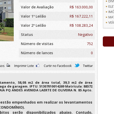
DI
EL
Valor de Avaliação
R$
163.000,00
IMÓ
Valor 1º Leilão
R$ 167.222,11
MA
VE
Valor 2º Leilão
R$ 108.283,24
Status
Negativo
Número de visitas
752
Número de lances
0
sos
Imprimir Lote
Curtir no Facebook
Twittar
amento, 58,08 m2 de área total, 39,3 m2 de área
1 vaga de garagem. IPTU: 51307010014269 Matrícula: 88572
AIA PQ ANDES AVENIDA LAERTE DE OLIVEIRA N. 85 Apto.
es estão empenhados em realizar os levantamentos
e CONDOMÍNIO).
itos serão disponibilizados abaixo. Contudo,