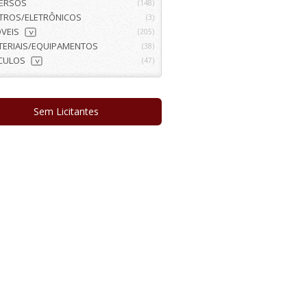
VERSOS
(148)
ETROS/ELETRÔNICOS
(3)
VEIS
(205)
>
TERIAIS/EQUIPAMENTOS
(38)
ÍCULOS
(47)
>
Sem Licitantes