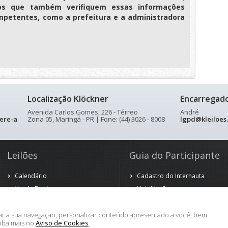
os que também verifiquem essas informações
petentes, como a prefeitura e a administradora
Localização Klöckner
Encarregad
Avenida Carlos Gomes, 226 - Térreo
André
ere-a
Zona 05, Maringá - PR | Fone: (44) 3026 - 8008
lgpd@kleiloes
Leilões
Guia do Participante
Calendário
Cadastro do Internauta
Venda Direta
Habilitação
Venda Antecipada
Arrematação
Observação
rar a sua navegação, personalizar conteúdo apresentado a você, bem
aiba mais no
Aviso de Cookies