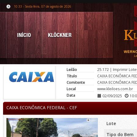
10:33 - Sexta-feira, 07 de agosto de 2026
INÍCIO
KLÖCKNER
Leilão
25.172
|
Imprimir Lote
Título
CAIXA ECONÔMICA FED
Comitente
CAIXA ECONÔMICA FED
Local
www.kleiloes.com.br
Data
02/09/2025
10:
CAIXA ECONÔMICA FEDERAL - CEF
Lote
Tipo do Bem