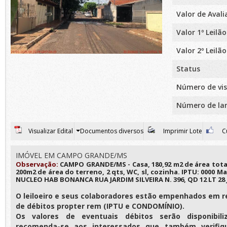
Valor de Aval
Valor 1º Leilão
Valor 2º Leilão
Status
Número de vis
Número de la
Visualizar Edital
Documentos diversos
Imprimir Lote
Cu
IMÓVEL EM CAMPO GRANDE/MS
Observação:
CAMPO GRANDE/MS - Casa, 180,92 m2 de área total,
200m2 de área do terreno, 2 qts, WC, sl, cozinha. IPTU: 0000 Mat
NUCLEO HAB BONANCA RUA JARDIM SILVEIRA N. 396, QD 12 LT 2
O leiloeiro e seus colaboradores estão empenhados em r
de débitos propter rem (IPTU e CONDOMÍNIO).
Os valores de eventuais débitos serão disponibili
recomenda-se aos interessados que também verifiq