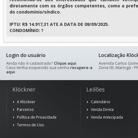
diretamente com os órgãos competentes, como a prefei
do condomínio/síndico.
IPTU: R$ 14.917,31 ATE A DATA DE 08/09/2025.
CONDOMÍNIO: ?
Login do usuário
Localização Klöc
Ainda não é cadastrado?
Clique aqui
Avenida Carlos Gomes
Caso tenha esquecido sua senha
recupere-a
Zona 05, Maringá - PR
aqui
Klöckner
Leilões
A Klöckner
Calendário
Parceiros
Venda Direta
Política de Privacidade
Venda Antecipada
Termos de Uso