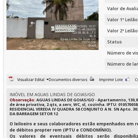
Valor de Aval
Valor 1º Leilão
Valor 2º Leilão
Status
Número de vis
Número de la
Visualizar Edital
Documentos diversos
Imprimir Lote
Cu
IMÓVEL EM AGUAS LINDAS DE GOIAS/GO
Observação:
AGUAS LINDAS DE GOIAS/GO - Apartamento, 130,04 
de área privativa, 2 qts, a.serv, WC, sl, cozinha. IPTU: 010570058
RESIDENCIAL VEREDA IV QUADRA 58 CONJUNTO A N. SN Apto. 302
DA BARRAGEM SETOR 12
O leiloeiro e seus colaboradores estão empenhados em r
de débitos propter rem (IPTU e CONDOMÍNIO).
Os valores de eventuais débitos serão disponibili