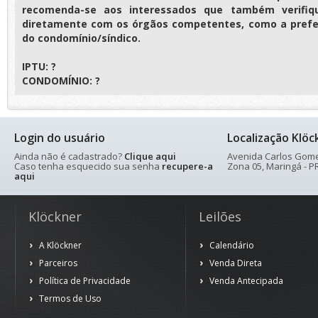
recomenda-se aos interessados que também verifiq
diretamente com os órgãos competentes, como a prefei
do condomínio/síndico.
IPTU: ?
CONDOMÍNIO: ?
Login do usuário
Localização Klöc
Ainda não é cadastrado?
Clique aqui
Avenida Carlos Gomes
Caso tenha esquecido sua senha
recupere-a
Zona 05, Maringá - PR
aqui
Klöckner
Leilões
A Klöckner
Calendário
Parceiros
Venda Direta
Política de Privacidade
Venda Antecipada
Termos de Uso