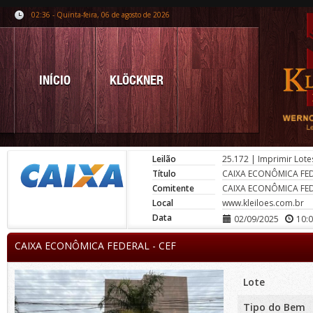
02:36 - Quinta-feira, 06 de agosto de 2026
INÍCIO
KLÖCKNER
Leilão
25.172
|
Imprimir Lote
Título
CAIXA ECONÔMICA FED
Comitente
CAIXA ECONÔMICA FED
Local
www.kleiloes.com.br
Data
02/09/2025
10:
CAIXA ECONÔMICA FEDERAL - CEF
Lote
Tipo do Bem