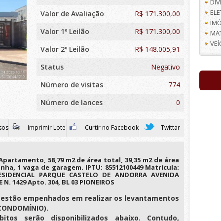
DI
EL
Valor de Avaliação
R$
171.300,00
IMÓ
Valor 1º Leilão
R$ 171.300,00
MA
VE
Valor 2º Leilão
R$ 148.005,91
Status
Negativo
Número de visitas
774
Número de lances
0
sos
Imprimir Lote
Curtir no Facebook
Twittar
artamento, 58,79 m2 de área total, 39,35 m2 de área
ozinha, 1 vaga de garagem. IPTU: 85512100449 Matrícula:
RESIDENCIAL PARQUE CASTELO DE ANDORRA AVENIDA
 1429 Apto. 304, BL 03 PIONEIROS
es estão empenhados em realizar os levantamentos
e CONDOMÍNIO).
itos serão disponibilizados abaixo. Contudo,