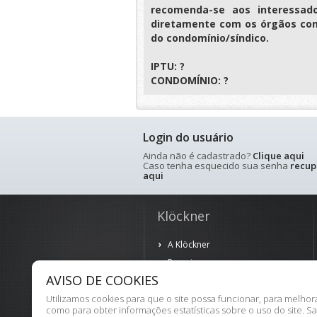
recomenda-se aos interessad
diretamente com os órgãos com
do condomínio/síndico.
IPTU: ?
CONDOMÍNIO: ?
Login do usuário
Ainda não é cadastrado?
Clique aqui
Caso tenha esquecido sua senha
recup
aqui
Klöckner
A Klöckner
Parceiros
AVISO DE COOKIES
Política de Privacidade
Termos de Uso
Utilizamos cookies para que o site possa funcionar, para melho
como para obter informações estatísticas sobre o uso do site. S