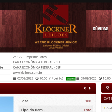
DÚVIDAS
25.172
|
Imprimir Lotes
CAIXA ECONÔMICA FEDERAL - CEF
te
CAIXA ECONÔMICA FEDERAL - CEF
www.kleiloes.com.br
02/09/2025
10:00
(1º Leilão)
09/09/2025
10:00
ONLINE
CAT
Lote
188
AG
Tipo do Bem
Lote