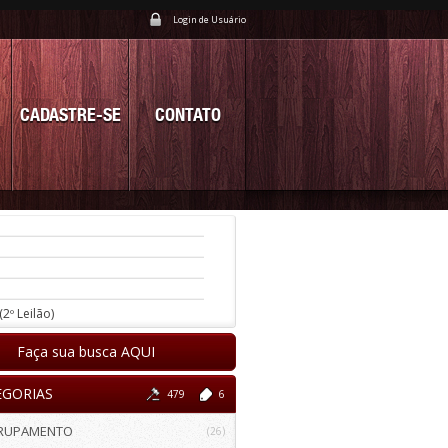
Login de Usuário
CADASTRE-SE
CONTATO
(2º Leilão)
Faça sua busca AQUI
EGORIAS
479
6
RUPAMENTO
(26)