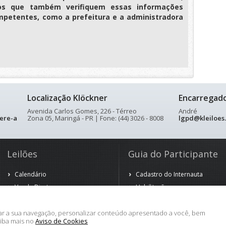
os que também verifiquem essas informações
petentes, como a prefeitura e a administradora
Localização Klöckner
Encarregad
Avenida Carlos Gomes, 226 - Térreo
André
ere-a
Zona 05, Maringá - PR | Fone: (44) 3026 - 8008
lgpd@kleiloes
Leilões
Guia do Participante
Calendário
Cadastro do Internauta
Venda Direta
Habilitação
Venda Antecipada
Arrematação
Observação
rar a sua navegação, personalizar conteúdo apresentado a você, bem
aiba mais no
Aviso de Cookies