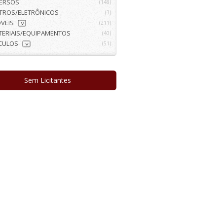
VERSOS
(148)
ETROS/ELETRÔNICOS
(3)
VEIS
(211)
>
TERIAIS/EQUIPAMENTOS
(40)
ÍCULOS
(51)
>
Sem Licitantes