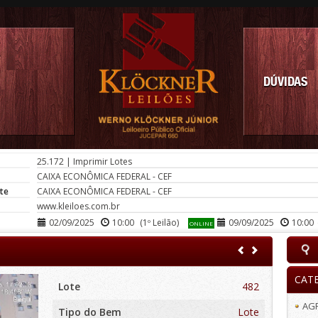
DÚVIDAS
25.172
|
Imprimir Lotes
CAIXA ECONÔMICA FEDERAL - CEF
te
CAIXA ECONÔMICA FEDERAL - CEF
www.kleiloes.com.br
02/09/2025
10:00
(1º Leilão)
09/09/2025
10:00
ONLINE
CAT
Lote
482
AG
Tipo do Bem
Lote