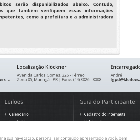
itos serão disponibilizados abaixo. Contudo,
os que também verifiquem essas informações
petentes, como a prefeitura e a administradora
Localização Klöckner
Encarregad
Avenida Carlos Gomes, 226 - Térreo
André
ere-a
Zona 05, Maringá - PR | Fone: (44) 3026 - 8008
lgpd@kleiloes
Leilões
Guia do Participante
Calendário
Cadastro do Internauta
Venda Direta
Habilitação
Venda Antecipada
Arrematação
Observação
rar a sua navegação, personalizar conteúdo apresentado a você, bem