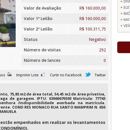
DI
EL
Valor de Avaliação
R$
160.000,00
IMÓ
Valor 1º Leilão
R$ 160.000,00
MA
VE
Valor 2º Leilão
R$ 100.311,75
Status
Negativo
Número de visitas
292
Número de lances
0
sos
Imprimir Lote
Curtir no Facebook
Twittar
to, 75,85 m2 de área total, 54,45 m2 de área privativa,
 vaga de garagem. IPTU: 03060670593 Matrícula: 77743
enhora /indisponibilidade averbada na matrícula.
irente. COND RES MONACO RUA SANTO MAMPRIM N. 650
 MANUELA
es estão empenhados em realizar os levantamentos
e CONDOMÍNIO).