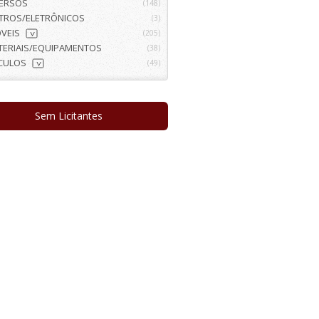
VERSOS
(148)
ETROS/ELETRÔNICOS
(3)
VEIS
(205)
>
TERIAIS/EQUIPAMENTOS
(38)
ÍCULOS
(49)
>
Sem Licitantes