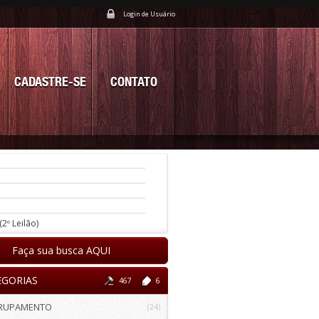
Login de Usuário
CADASTRE-SE
CONTATO
(2º Leilão)
Faça sua busca AQUI
EGORIAS
467
6
RUPAMENTO
(24)