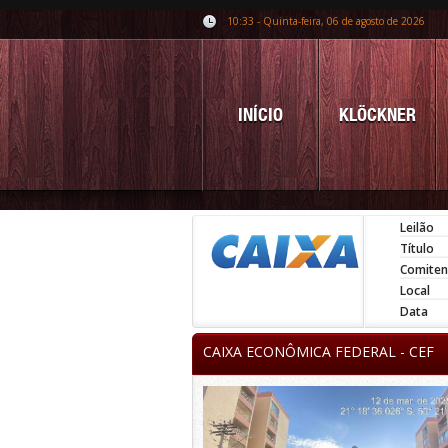
10:33 - Quinta-feira, 06 de agosto de 2026
INÍCIO
KLÖCKNER
Leilão
Título
Comiten
Local
Data
CAIXA ECONÔMICA FEDERAL - CEF