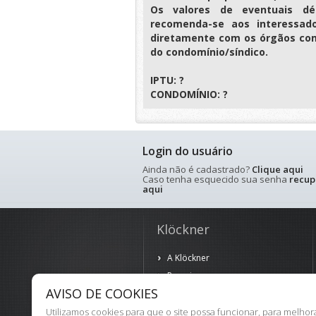
Os valores de eventuais déb
recomenda-se aos interessad
diretamente com os órgãos com
do condomínio/síndico.
IPTU: ?
CONDOMÍNIO: ?
Login do usuário
Ainda não é cadastrado?
Clique aqui
Caso tenha esquecido sua senha
recup
aqui
Klöckner
A Klöckner
Parceiros
AVISO DE COOKIES
Política de Privacidade
Termos de Uso
Utilizamos cookies para que o site possa funcionar, para melho