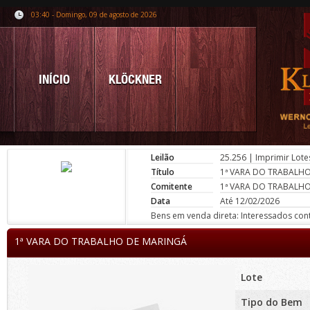
03:40 - Domingo, 09 de agosto de 2026
INÍCIO
KLÖCKNER
Leilão
25.256
|
Imprimir Lote
Título
1ª VARA DO TRABALH
Comitente
1ª VARA DO TRABALH
Data
Até 12/02/2026
Bens em venda direta: Interessados conta
1ª VARA DO TRABALHO DE MARINGÁ
Lote
Tipo do Bem