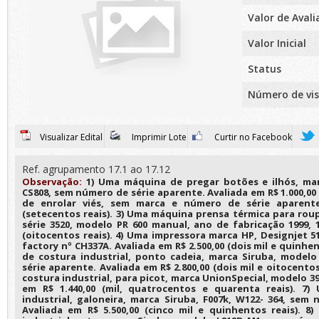
Valor de Aval
Valor Inicial
Status
Número de vis
Visualizar Edital
Imprimir Lote
Curtir no Facebook
Ref. agrupamento 17.1 ao 17.12
Observação:
1) Uma máquina de pregar botões e ilhós, marc
CS808, sem número de série aparente. Avaliada em R$ 1.000,00 
de enrolar viés, sem marca e número de série aparente
(setecentos reais). 3) Uma máquina prensa térmica para rou
série 3520, modelo PR 600 manual, ano de fabricação 1999, 1
(oitocentos reais). 4) Uma impressora marca HP, Designjet 5
factory nº CH337A. Avaliada em R$ 2.500,00 (dois mil e quinhe
de costura industrial, ponto cadeia, marca Siruba, model
série aparente. Avaliada em R$ 2.800,00 (dois mil e oitocento
costura industrial, para picot, marca UnionSpecial, modelo 39
em R$ 1.440,00 (mil, quatrocentos e quarenta reais). 7
industrial, galoneira, marca Siruba, F007k, W122- 364, sem
Avaliada em R$ 5.500,00 (cinco mil e quinhentos reais). 