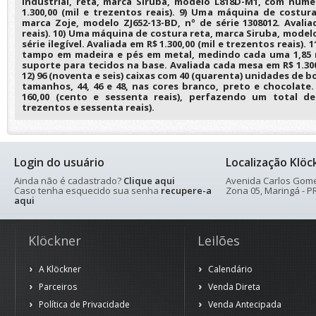
industrial, reta, marca Siruba, modelo L818D-M1, com númer
1.300,00 (mil e trezentos reais). 9) Uma máquina de costura
marca Zoje, modelo ZJ652-13-BD, nº de série 1308012. Avalia
reais). 10) Uma máquina de costura reta, marca Siruba, mode
série ilegível. Avaliada em R$ 1.300,00 (mil e trezentos reais).
tampo em madeira e pés em metal, medindo cada uma 1,85 
suporte para tecidos na base. Avaliada cada mesa em R$ 1.300,
12) 96 (noventa e seis) caixas com 40 (quarenta) unidades de b
tamanhos, 44, 46 e 48, nas cores branco, preto e chocolate.
160,00 (cento e sessenta reais), perfazendo um total de 
trezentos e sessenta reais).
Login do usuário
Localização Klöc
Ainda não é cadastrado?
Clique aqui
Avenida Carlos Gomes
Caso tenha esquecido sua senha
recupere-a
Zona 05, Maringá - PR
aqui
Klöckner
Leilões
A Klöckner
Calendário
Parceiros
Venda Direta
Política de Privacidade
Venda Antecipada