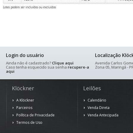
Lotes podem ser incluídos ou excluídos
Login do usuário
Localização Klöc
Ainda não é cadastrado?
Clique aqui
Avenida Carlos Gomes
Caso tenha esquecido sua senha
recupere-a
Zona 05, Maringá - PR
aqui
Klöckner
Leilões
A Klöckner
Calendário
Parceiros
Venda Direta
Política de Privacidade
Venda Antecipada
Termos de Uso