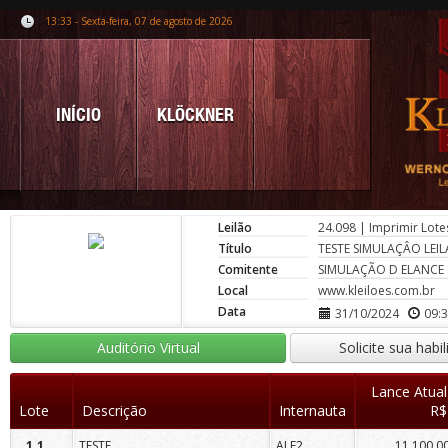
13:33 - Sexta-feira, 07 de agosto de 2026
INÍCIO
KLÖCKNER
Leilão
24.098
|
Imprimir Lote
Título
TESTE SIMULAÇÂO LEI
Comitente
SIMULAÇÃO D ELANCE
Local
www.kleiloes.com.br
Data
31/10/2024
09:
Auditório Virtual
Solicite sua habi
Lance Atual
Lote
Descrição
Internauta
R$
1.1
TESTE
ALF2
11.100,0