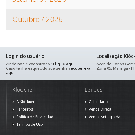
Outubro / 2026
Login do usuário
Localização Klöc
Ainda não é cadastrado?
Clique aqui
Avenida Carlos Gomes
Caso tenha esquecido sua senha
recupere-a
Zona 05, Maringá - PR
aqui
Klöckner
Leilões
A Klöckner
Calendário
Parceiros
Venda Direta
Política de Privacidade
Venda Antecipada
Termos de Uso