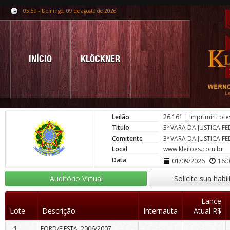
05:59 - Domingo, 09 de agosto de 2026
INÍCIO
KLÖCKNER
Leilão
26.161
|
Imprimir Lote
Título
3º VARA DA JUSTIÇA F
Comitente
3ª VARA DA JUSTIÇA F
Local
www.kleiloes.com.br
Data
01/09/2026
16:
Auditório Virtual
Solicite sua habi
Lance
Lote
Descrição
Internauta
Atual R$
1
FORD/FIESTA, 2006/2007