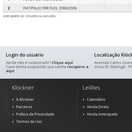
2
FIAT/PALIO FIRE FLEX, 2006/2006
Lotes podem ser incluídos ou excluídos
Login do usuário
Localização Klöc
Ainda não é cadastrado?
Clique aqui
Avenida Carlos Gomes
Caso tenha esquecido sua senha
recupere-a
Zona 05, Maringá - PR
aqui
Klöckner
Leilões
A Klöckner
Calendário
Parceiros
Venda Direta
Política de Privacidade
Venda Antecipada
Termos de Uso