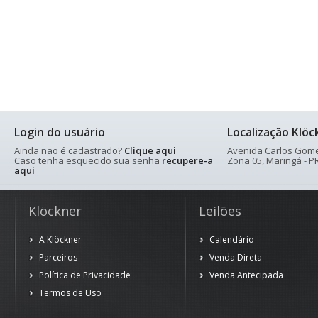
Login do usuário
Localização Klöc
Ainda não é cadastrado?
Clique aqui
Avenida Carlos Gomes
Caso tenha esquecido sua senha
recupere-a
Zona 05, Maringá - PR
aqui
Klöckner
Leilões
A Klöckner
Calendário
Parceiros
Venda Direta
Política de Privacidade
Venda Antecipada
Termos de Uso