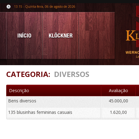
13:15 - Quinta-feira, 06 de agosto de 2026
INÍCIO
KLÖCKNER
CATEGORIA:
DIVERSOS
Descrição
Avaliação
Bens diversos
45.000,00
135 blusinhas femininas casuais
1.620,00