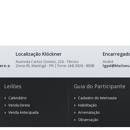
Localização Klöckner
Encarregad
Avenida Carlos Gomes, 226 - Térreo
André
ere-a
Zona 05, Maringá - PR | Fone: (44) 3026 - 8008
lgpd@kleiloes
Leilões
Guia do Participante
Calendário
Cadastro do Internauta
Venda Direta
Habilitação
Venda Antecipada
Arrematação
Observação