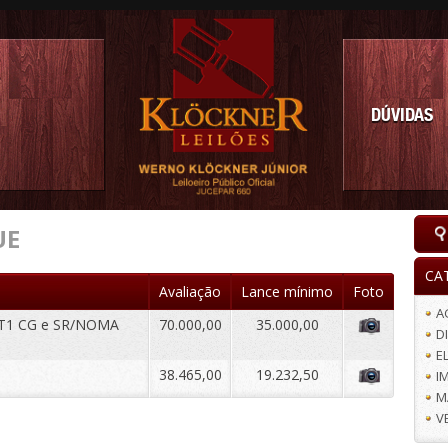
DÚVIDAS
UE
CA
Avaliação
Lance mínimo
Foto
A
T1 CG e SR/NOMA
70.000,00
35.000,00
D
E
38.465,00
19.232,50
I
M
V