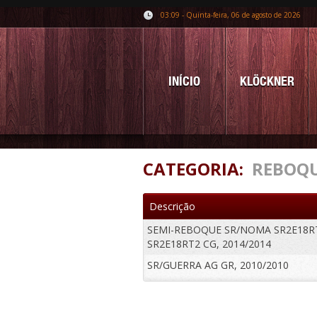
03:09 - Quinta-feira, 06 de agosto de 2026
INÍCIO
KLÖCKNER
CATEGORIA:
REBOQ
Descrição
SEMI-REBOQUE SR/NOMA SR2E18R
SR2E18RT2 CG, 2014/2014
SR/GUERRA AG GR, 2010/2010