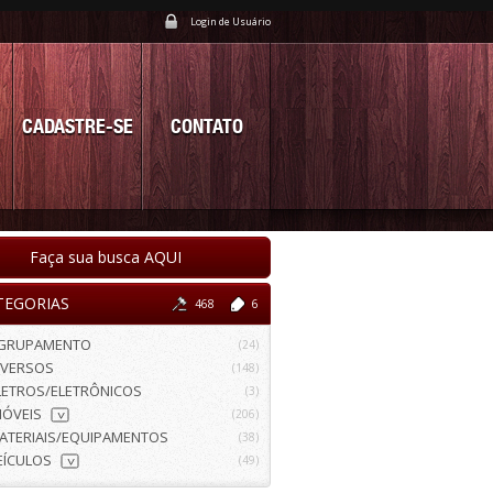
Login de Usuário
CADASTRE-SE
CONTATO
Faça sua busca AQUI
TEGORIAS
468
6
GRUPAMENTO
(24)
IVERSOS
(148)
LETROS/ELETRÔNICOS
(3)
MÓVEIS
(206)
>
ATERIAIS/EQUIPAMENTOS
(38)
EÍCULOS
(49)
>