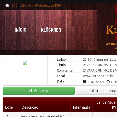
03:01 - Sexta-feira, 07 de agosto de 2026
INÍCIO
KLÖCKNER
Leilão
25.161
|
Imprimir Lote
Título
2ª VARA CRIMINAL DE
Comitente
2ª VARA CRIMINAL DE
Local
www.kleiloes.com.br
Data
31/07/2025
10:
Auditório Virtual
Solicite sua habi
Lance Atual
Lote
Descrição
Internauta
R$
Sucata/Inservível: Honda/CG 125 Fan KS
1