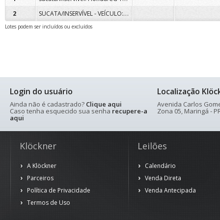
SUCATA/INSERVÍVEL - VEÍCULO: GM/MONZA
2
Lotes podem ser incluídos ou excluídos
Login do usuário
Localização Klöc
Ainda não é cadastrado?
Clique aqui
Avenida Carlos Gomes
Caso tenha esquecido sua senha
recupere-a
Zona 05, Maringá - PR
aqui
Klöckner
Leilões
A Klöckner
Calendário
Parceiros
Venda Direta
Política de Privacidade
Venda Antecipada
Termos de Uso