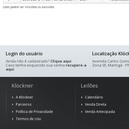
Lotes podem ser incluídos ou excluídos
Login do usuário
Localização Klöc
Ainda não é cadastrado?
Clique aqui
Avenida Carlos Gomes
Caso tenha esquecido sua senha
recupere-a
Zona 05, Maringá - PR
aqui
Klöckner
Leilões
A Klöckner
Calendário
Parceiros
Venda Direta
Política de Privacidade
Venda Antecipada
Termos de Uso