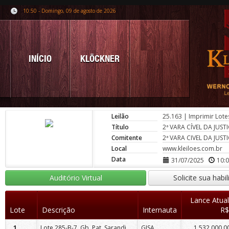
10:50 - Domingo, 09 de agosto de 2026
INÍCIO
KLÖCKNER
Leilão
25.163
|
Imprimir Lote
Título
2ª VARA CÍVEL DA JUS
Comitente
2ª VARA CIVEL DA JUS
Local
www.kleiloes.com.br
Data
31/07/2025
10:
Auditório Virtual
Solicite sua habi
Lance Atual
Lote
Descrição
Internauta
R$
Lote 285-B-7, Gb. Pat. Sarandi, Sarandi/Pr.
1
GISA
1.532.000,0