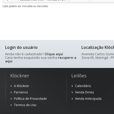
Lotes podem ser incluídos ou excluídos
Login do usuário
Localização Klöc
Ainda não é cadastrado?
Clique aqui
Avenida Carlos Gomes
Caso tenha esquecido sua senha
recupere-a
Zona 05, Maringá - PR
aqui
Klöckner
Leilões
A Klöckner
Calendário
Parceiros
Venda Direta
Política de Privacidade
Venda Antecipada
Termos de Uso