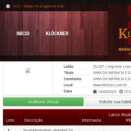
04:22 - Sábado, 08 de agosto de 2026
INÍCIO
KLÖCKNER
Leilão
25.207
|
Imprimir Lote
Título
VARA DA INFÂNCIA E 
Comitente
VARA DA INFÂNCIA E 
Local
www.kleiloes.com.br
Data
16/09/2025
15:
Auditório Virtual
Solicite sua habi
Lance Atual
Lote
Descrição
Internauta
R$
Sucata/Inservível - Honda/C100 BIZ ES
1