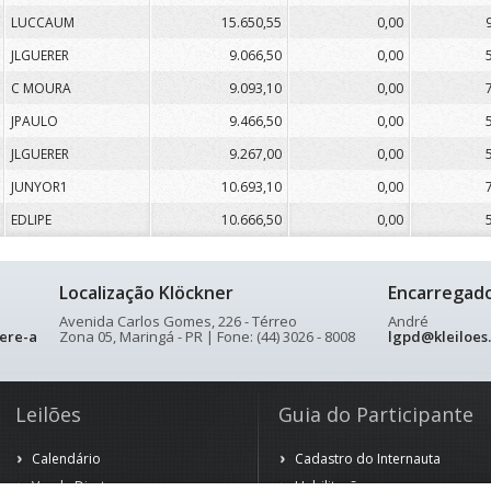
LUCCAUM
15.650,55
0,00
JLGUERER
9.066,50
0,00
C MOURA
9.093,10
0,00
JPAULO
9.466,50
0,00
JLGUERER
9.267,00
0,00
JUNYOR1
10.693,10
0,00
EDLIPE
10.666,50
0,00
Localização Klöckner
Encarregad
Avenida Carlos Gomes, 226 - Térreo
André
ere-a
Zona 05, Maringá - PR | Fone: (44) 3026 - 8008
lgpd@kleiloes
Leilões
Guia do Participante
Calendário
Cadastro do Internauta
Venda Direta
Habilitação