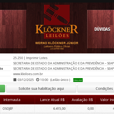
DÚVIDAS
25.250
|
Imprimir Lotes
SECRETARIA DE ESTADO DA ADMINISTRAÇÃO E DA PREVIDÊNCIA – SEAP
te
SECRETARIA DE ESTADO DA ADMINISTRAÇÃO E DA PREVIDÊNCIA – SEAP
www.kleiloes.com.br
03/12/2025
10:00
(Leilão único )
ONLINE
Solicite sua habilitação aqui
Condições
Internauta
Lance Atual R$
Avaliação R$
Valor Ini
OSOJEF
6.415,00
0,00