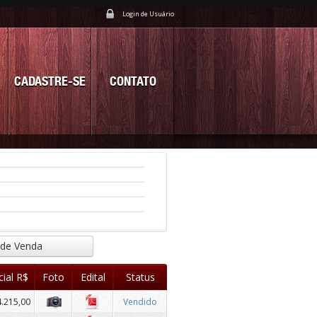
Login de Usuário
CADASTRE-SE
CONTATO
 de Venda
cial R$
Foto
Edital
Status
4.215,00
Vendido