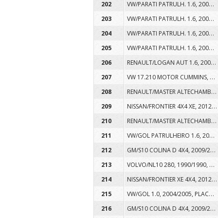
VW/PARATI PATRULH. 1.6, 2004/2005, PLACA AMG9290, COR BRANCA, ALCOOL/GASOLINA
202
VW/PARATI PATRULH. 1.6, 2004/2005, PLACA AMG9299, COR BRANCA, ALCOOL/GASOLINA
203
VW/PARATI PATRULH. 1.6, 2004/2005, PLACA AMG9311, COR BRANCA, ALCOOL/GASOLINA
204
VW/PARATI PATRULH. 1.6, 2004/2005, PLACA AMH0737, COR BRANCA, ALCOOL/GASOLINA
205
RENAULT/LOGAN AUT 1.6, 2008/2008, PLACA AQN1636, COR BRANCA, ALCOOL/GASOLINA
206
VW 17.210 MOTOR CUMMINS, 2002/2002, PLACA AKW8344, COR VERMELHA, DIESEL
207
RENAULT/MASTER ALTECHAMB, 2008/2008, PLACA AQZ4616, COR VERMELHA, DIESEL
208
NISSAN/FRONTIER 4X4 XE, 2012/2013, PLACA AWA1549, COR VERMELHA, DIESEL
209
RENAULT/MASTER ALTECHAMB, 2008/2009, PLACA ARB4998, COR VERMELHA, DIESEL
210
VW/GOL PATRULHEIRO 1.6, 2006/2007, PLACA AOL5255, COR VERMELHA, ALCOOL/GASOLINA
211
GM/S10 COLINA D 4X4, 2009/2010, PLACA ASI5332, COR VERMELHA, DIESEL
212
VOLVO/NL10 280, 1990/1990, PLACA ABR5494, COR VERMELHA, DIESEL
213
NISSAN/FRONTIER XE 4X4, 2012/2013, PLACA AWA1532, COR VERMELHA, DIESEL
214
VW/GOL 1.0, 2004/2005, PLACA AMN6576, COR VERMELHA, GASOLINA
215
GM/S10 COLINA D 4X4, 2009/2010, PLACA ASI5315, COR VERMELHA, DIESEL
216