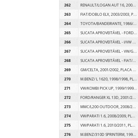
RENAULT/LOGAN AUT 16, 2008/2008, PLACA AQS0325, COR BRANCA, ALCOOL/GASOLINA
262
FIAT/DOBLO ELX, 2003/2003, PLACA HBH0528, COR PRATA, GASOLINA
263
TOYOTA/BANDEIRANTE, 1986/1986, PLACA AIU7714, COR VERDE, DIESEL
264
SUCATA APROVEITÁVEL - FORD/COURIER L 1.6 FLEX, 2009/2009, PLACA ARF9811, COR BRANCA, ALCOOL/GASOLINA
265
SUCATA APROVEITÁVEL - I/VW AMAROK CD 4X4 S, 2012/2013, PLACA AWI7032, COR BRANCA, DIESEL
266
SUCATA APROVEITÁVEL - VW/GOL 1.0, 2007/2007, PLACA AOS7559, COR BRANCA, ALCOOL/GASOLINA
267
SUCATA APROVEITÁVEL - FIAT/UNO MILLE ECONOMY, 2009/2010, PLACA ARV8126, COR BRANCA, ALCOOL/GASOLINA
268
GM/CELTA, 2001/2002, PLACA AGE7212, COR PRATA, GASOLINA
269
M.BENZ/ L 1620, 1998/1998, PLACA AID1595, COR BRANCA, DIESEL
270
VW/KOMBI PICK UP, 1999/1999, PLACA AIK8659, COR BRANCA, GASOLINA
271
FORD/RANGER XL 13D, 2001/2001, PLACA AJZ7216, COR CINZA, DIESEL
272
MMC/L200 OUTDOOR, 2008/2008, PLACA AQG4F41, COR PRATA, DIESEL
273
VW/PARATI 1.6, 2008/2009, PLACA AQG3818, COR BRANCA, ALCOOL/GASOLINA
274
VW/PARATI 1.6, 2010/2011, PLACA ASU8331, COR BRANCA, ALCOOL/GASOLINA
275
M.BENZ/310D SPRINTERM, 1998/1998, PLACA CPI0604, COR BRANCA, DIESEL
276