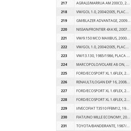
AGRALE/MARRUA AM 200CD, 2009/2010, PLACA ASC6554, COR VERMELHA, DIESEL
217
VW/GOL 1.0, 2004/2005, PLACA AMN6671, COR VERMELHA, GASOLINA
218
GM/BLAZER ADVANTAGE, 2009/2010, PLACA AST6607, COR BRANCA, ALCOOL/GASOLINA
219
NISSAN/FRONTIER 4X4 XE, 2007/2008, PLACA API7276, COR VERMELHA, DIESEL
220
VW/9.150 MCO MAXIBUS, 2000/2001, PLACA AAK7249, COR VERMELHA, DIESEL
221
VW/GOL 1.0, 2004/2005, PLACA AMN6674, COR VERMELHA, GASOLINA
222
VW/13.130, 1985/1986, PLACA AIG3593, COR VERMELHA, DIESEL
223
MARCOPOLO/VOLARE A8 ON, 2004/2005, PLACA AMH6514, COR VERMELHA, DIESEL
224
FORD/ECOSPORT XL 1.6FLEX, 2009/2009, PLACA ARP8B78, COR BRANCA, ALCOOL/GASOLINA
225
RENAULT/LOGAN EXP 16, 2008/2009, PLACA AQZ9A94, COR BRANCA, ALCOOL/GASOLINA
226
FORD/ECOSPORT XL 1.6FLEX, 2009/2009, PLACA ARP5C07, COR BRANCA, ALCOOL/GASOLINA
227
FORD/ECOSPORT XL 1.6FLEX, 2009/2009, PLACA ARP6E22, COR BRANCA, ALCOOL/GASOLINA
228
I/IVECOFIAT T3510 FFBM12, 1999/1999, PLACA MBA9221, COR BRANCA, DIESEL
229
FIAT/UNO MILLE ECONOMY, 2009/2010, PLACA ARF9E22, COR BRANCA, ALCOOL/GASOLINA
230
TOYOTA/BANDEIRANTE, 1987/1987, PLACA AGY8223, COR BRANCA, DIESEL
231