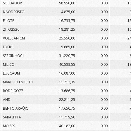
SOLDADOR
98.950,00
0,00
1
NAODESISTO
4.875,00
0,00
E.LOTE
16.733,75
0,00
1
ZITO2526
18.281,25
0,00
1
VOLSCAN CM
25.550,00
0,00
2
EDER1
5.665,00
0,00
SERGINHO01
31.220,75
0,00
MILICO
40.583,55
0,00
1
LUCCAUM
16.087,00
0,00
MARCOSLEMOS10
11.712,35
0,00
RODRIGO77
13.686,75
0,00
AND
22.211,25
0,00
BENTO ARAÚJO
17.650,75
0,00
SAKASHITA
11.719,50
0,00
MOISES
40.182,00
0,00