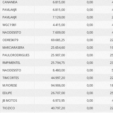
CANANEIA
6.815,00
0,00
PAVILAKJR
6.815,00
0,00
PAVILAKJR
7.129,00
0,00
WGC1981
4.415,00
0,00
NAODESISTO
7.609,00
0,00
ODRESKI79
69.685,25
0,00
2
MARCIARASERA
25.654,60
0,00
1
PAULORODRIGUES
25.907,00
0,00
2
RMPIMENTEL
25.794,75
0,00
2
NAODESISTO
8.480,00
0,00
TIMCORTES
44.997,20
0,00
2
M.FIORESE
94.906,00
0,00
1
EDLIPE
26.707,00
0,00
2
JB MOTOS
6.973,95
0,00
TIOZICO
40.797,20
0,00
2