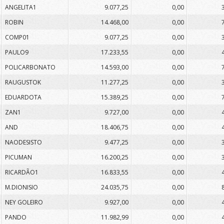
ANGELITA1
9.077,25
0,00
ROBIN
14.468,00
0,00
COMP01
9.077,25
0,00
PAULO9
17.233,55
0,00
POLICARBONATO
14.593,00
0,00
RAUGUSTOK
11.277,25
0,00
EDUARDOTA
15.389,25
0,00
ZAN1
9.727,00
0,00
AND
18.406,75
0,00
NAODESISTO
9.477,25
0,00
PICUMAN
16.200,25
0,00
RICARDÃO1
16.833,55
0,00
M.DIONISIO
24.035,75
0,00
NEY GOLEIRO
9.927,00
0,00
PANDO
11.982,99
0,00