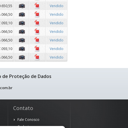
9.650,55
Vendido
5.066,50
Vendido
7.093,10
Vendido
5.066,50
Vendido
5.066,50
Vendido
7.093,10
Vendido
5.066,50
Vendido
o de Proteção de Dados
.com.br
Contato
Fale Conosco
Cadastre-se