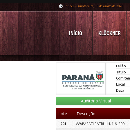
10:50 - Quinta-feira, 06 de agosto de 2026
INÍCIO
KLÖCKNER
Leilão
Título
Comiten
Local
Data
Auditório Virtual
Lote
Descrição
VW/PARATI PATRULH. 1.6, 2004/2005, PLACA AMG9276, COR BRANCA, ALCOOL/GASOLINA
201