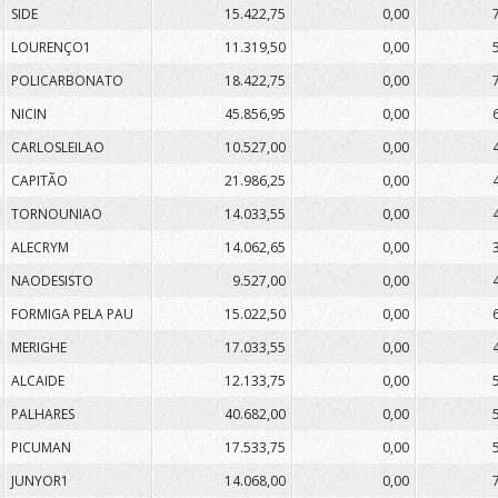
SIDE
15.422,75
0,00
LOURENÇO1
11.319,50
0,00
POLICARBONATO
18.422,75
0,00
NICIN
45.856,95
0,00
CARLOSLEILAO
10.527,00
0,00
CAPITÃO
21.986,25
0,00
TORNOUNIAO
14.033,55
0,00
ALECRYM
14.062,65
0,00
NAODESISTO
9.527,00
0,00
FORMIGA PELA PAU
15.022,50
0,00
MERIGHE
17.033,55
0,00
ALCAIDE
12.133,75
0,00
PALHARES
40.682,00
0,00
PICUMAN
17.533,75
0,00
JUNYOR1
14.068,00
0,00