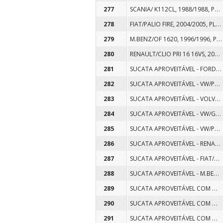
SCANIA/ K112CL, 1988/1988, PLACA EDN8126, COR BRANCA, DIESEL
277
FIAT/PALIO FIRE, 2004/2005, PLACA HCG6889, COR CINZA, GASOLINA
278
M.BENZ/OF 1620, 1996/1996, PLACA IFF5740, COR BRANCA, DIESEL
279
RENAULT/CLIO PRI 16 16VS, 2005/2005, PLACA NGQ3010, COR CINZA, ALCOOL/GASOLINA
280
SUCATA APROVEITÁVEL - FORD/F 1000 4.9I S, 1995/1995, PLACA AGA2285, COR AZUL, GASOLINA
281
SUCATA APROVEITÁVEL - VW/PARATI CL 1.6 MI, 1997/1997, PLACA AHA1711, COR AZUL, GASOLINA
282
SUCATA APROVEITÁVEL - VOLVO/ B58 4X2, 1997/1997, PLACA AHD9585, COR AZUL, DIESEL
283
SUCATA APROVEITÁVEL - VW/GOL CL 1.6 MI, 1998/1998, PLACA AHR0498, COR BRANCA, GASOLINA
284
SUCATA APROVEITÁVEL - VW/PARATI 1.8, 2001/2001, PLACA AJU0395, COR BRANCA, GASOLINA
285
SUCATA APROVEITÁVEL - RENAULT/CLIO RN 1.0 16V, 2001/2001, PLACA AKC2486, COR PRATA, GASOLINA
286
SUCATA APROVEITÁVEL - FIAT/PALIO FIRE, 2005/2005, PLACA AMN3147, COR BRANCA, GASOLINA
287
SUCATA APROVEITÁVEL - M.BENZ/ 413CDI SPRINTERM, 2008/2008, PLACA MWW4962, COR BRANCA, DIESEL
288
SUCATA APROVEITÁVEL COM MOTOR INSERVÍVEL - GM/CHEVROLET A20, 1986/1986, PLACA AEV8721, COR BEGE, ALCOOL
289
SUCATA APROVEITÁVEL COM MOTOR INSERVÍVEL - M.BENZ/L 1517, 1986/1986, PLACA AAA4011, COR AZUL, DIESEL
290
SUCATA APROVEITÁVEL COM MOTOR INSERVÍVEL - GM/CHEVROLET A20, 1987/1987, PLACA AEV8747, COR BRANCA, ALCOOL
291