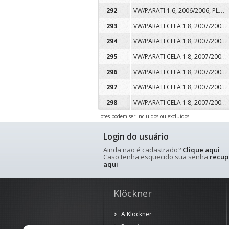
VW/PARATI 1.6, 2006/2006, PLACA ANN9192, COR BRANCA, ALCOOL/GASOLINA
292
VW/PARATI CELA 1.8, 2007/2008, PLACA APM7092, COR BRANCA, ALCOOL/GASOLINA
293
VW/PARATI CELA 1.8, 2007/2008, PLACA APN2269, COR BRANCA, ALCOOL/GASOLINA
294
VW/PARATI CELA 1.8, 2007/2008, PLACA APN2278, COR BRANCA, ALCOOL/GASOLINA
295
VW/PARATI CELA 1.8, 2007/2008, PLACA APN2331, COR BRANCA, ALCOOL/GASOLINA
296
VW/PARATI CELA 1.8, 2007/2008, PLACA APN2401, COR BRANCA, ALCOOL/GASOLINA
297
VW/PARATI CELA 1.8, 2007/2008, PLACA APN2415, COR BRANCA, ALCOOL/GASOLINA
298
Lotes podem ser incluídos ou excluídos
Login do usuário
Ainda não é cadastrado?
Clique aqui
Caso tenha esquecido sua senha
recup
aqui
Klöckner
A Klöckner
Parceiros