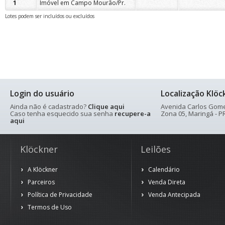
1
Imóvel em Campo Mourão/Pr.
Lotes podem ser incluídos ou excluídos
Login do usuário
Localização Klöc
Ainda não é cadastrado?
Clique aqui
Avenida Carlos Gomes
Caso tenha esquecido sua senha
recupere-a
Zona 05, Maringá - PR
aqui
Klöckner
Leilões
A Klöckner
Calendário
Parceiros
Venda Direta
Política de Privacidade
Venda Antecipada
Termos de Uso