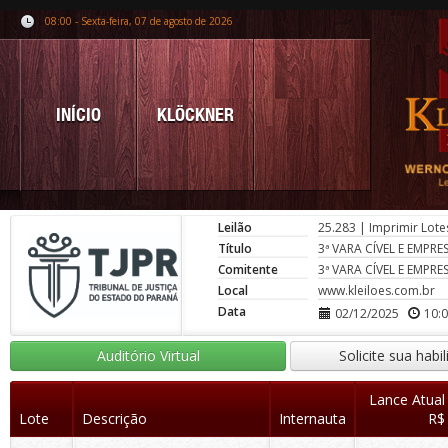
08:00 - Sexta-feira, 07 de agosto de 2026
INÍCIO
KLÖCKNER
Leilão
25.283
|
Imprimir Lote
Título
3ª VARA CÍVEL E EMPR
Comitente
3ª VARA CÍVEL E EMPR
Local
www.kleiloes.com.br
Data
02/12/2025
10:
Auditório Virtual
Solicite sua habi
Lance Atual
Lote
Descrição
Internauta
R$