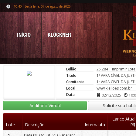
10:40 - Sexta-feira, 07 de agosto de 2026
INÍCIO
KLÖCKNER
Leilão
25.284
|
Imprimir Lote
Título
1ª VARA CÍVEL DA JUS
Comitente
1ª VARA CIVEL DA JUS
Local
www.kleiloes.com.br
Data
02/12/2025
10:
Auditório Virtual
Solicite sua habi
Lance Atual
Lote
Descrição
Internauta
R$
Data 08, Qd. 01, Vila Esperança, Maringá/Pr.
1