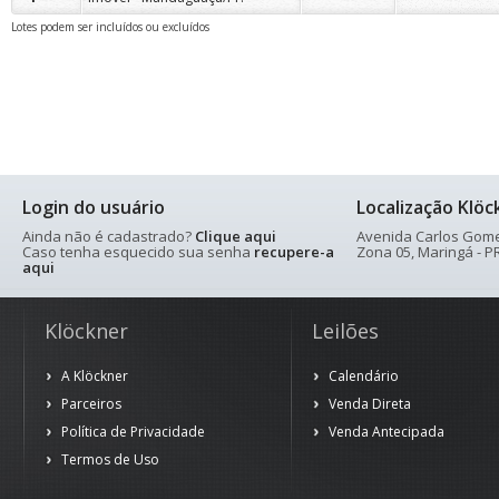
Lotes podem ser incluídos ou excluídos
Login do usuário
Localização Klöc
Ainda não é cadastrado?
Clique aqui
Avenida Carlos Gomes
Caso tenha esquecido sua senha
recupere-a
Zona 05, Maringá - PR
aqui
Klöckner
Leilões
A Klöckner
Calendário
Parceiros
Venda Direta
Política de Privacidade
Venda Antecipada
Termos de Uso