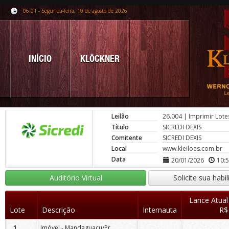
06:01 - Segunda-feira, 10 de agosto de 2026
INÍCIO
KLÖCKNER
Leilão
26.004
|
Imprimir Lote
Título
SICREDI DEXIS
Comitente
SICREDI DEXIS
Local
www.kleiloes.com.br
Data
20/01/2026
10:
Auditório Virtual
Solicite sua habi
Lance Atual
Lote
Descrição
Internauta
R$
1
Imóvel - Mandaguaçu/Pr.