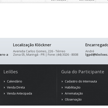
Localização Klöckner
Encarregad
Avenida Carlos Gomes, 226 - Térreo
André
ere-a
Zona 05, Maringá - PR | Fone: (44) 3026 - 8008
lgpd@kleiloes
Leilões
Guia do Participante
Calendário
Cadastro do Internauta
Venda Direta
Habilitação
Venda Antecipada
Arrematação
Observação