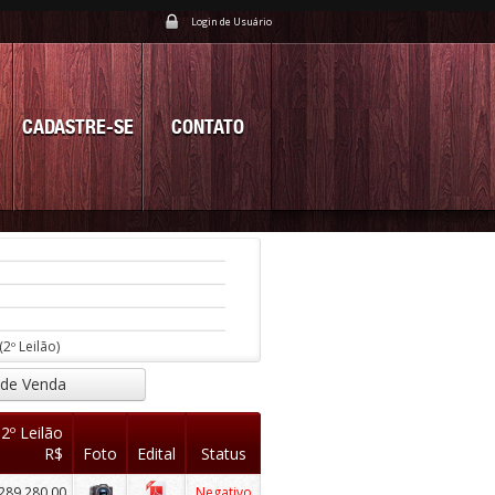
Login de Usuário
CADASTRE-SE
CONTATO
(2º Leilão)
 de Venda
 2º Leilão
R$
Foto
Edital
Status
289.280,00
Negativo