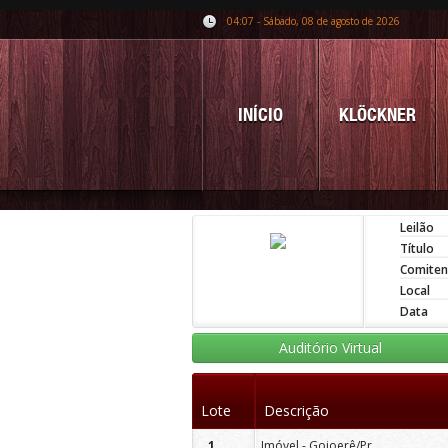
04:07 - Sábado, 08 de agosto de 2026
INÍCIO
KLÖCKNER
Leilão
Título
Comiten
Local
Data
Auditório Virtual
Lote
Descrição
1
Imóvel - Goioerê/Pr.