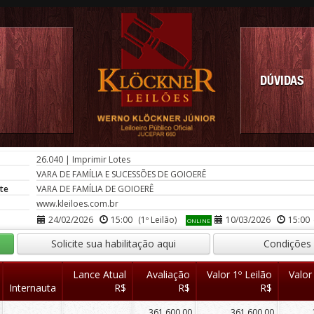
DÚVIDAS
26.040
|
Imprimir Lotes
VARA DE FAMÍLIA E SUCESSÕES DE GOIOERÊ
te
VARA DE FAMÍLIA DE GOIOERÊ
www.kleiloes.com.br
24/02/2026
15:00
(1º Leilão)
10/03/2026
15:00
ONLINE
Solicite sua habilitação aqui
Condições
Lance Atual
Avaliação
Valor 1º Leilão
Valor
Internauta
R$
R$
R$
361.600,00
361.600,00