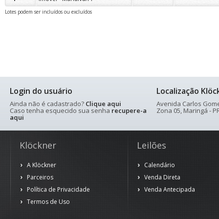
Lotes podem ser incluídos ou excluídos
Login do usuário
Localização Klöc
Ainda não é cadastrado?
Clique aqui
Avenida Carlos Gomes
Caso tenha esquecido sua senha
recupere-a
Zona 05, Maringá - PR
aqui
Klöckner
Leilões
A Klöckner
Calendário
Parceiros
Venda Direta
Política de Privacidade
Venda Antecipada
Termos de Uso