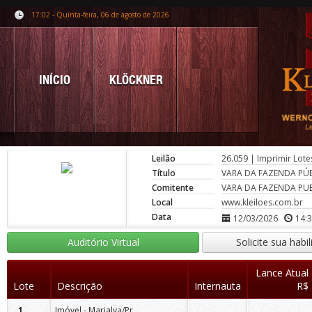
17:02 - Quinta-feira, 06 de agosto de 2026
INÍCIO
KLÖCKNER
Leilão
26.059
|
Imprimir Lote
Título
VARA DA FAZENDA PÚB
Comitente
VARA DA FAZENDA PUB
Local
www.kleiloes.com.br
Data
12/03/2026
14:
Auditório Virtual
Solicite sua habi
Lance Atual
Lote
Descrição
Internauta
R$
1
Imóvel - Marialva/Pr