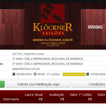
DÚVIDAS
26.130
|
Imprimir Lotes
3º VARA CÍVEL E EMPRESARIAL REGIONAL DE MARINGÁ
te
3ª VARA CÍVEL E EMPRESARIAL REGIONAL DE MARINGÁ
www.kleiloes.com.br
03/06/2026
09:40
(1º Leilão)
10/06/2026
ONLINE E PRESENCIAL
Solicite sua habilitação aqui
Condições
Lance Atual
Avaliação
Valor 1º Leilão
Valor
Internauta
R$
R$
R$