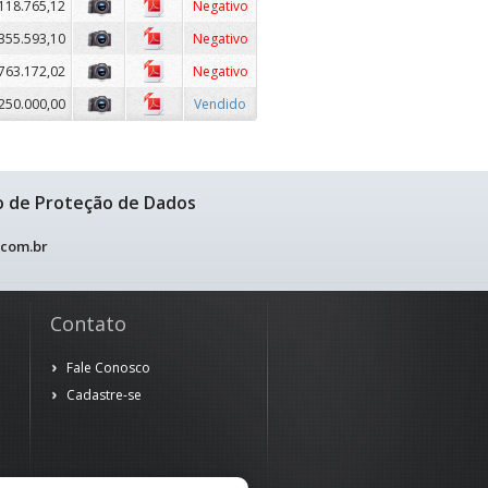
118.765,12
Negativo
355.593,10
Negativo
763.172,02
Negativo
250.000,00
Vendido
o de Proteção de Dados
.com.br
Contato
Fale Conosco
Cadastre-se