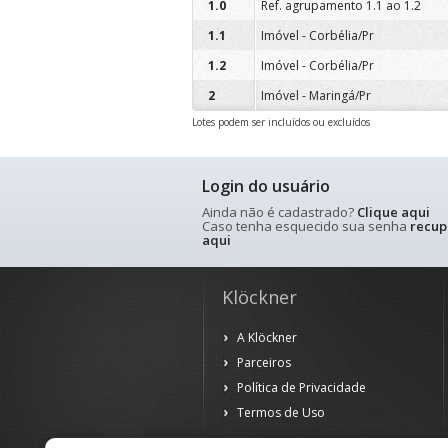
1.0
Ref. agrupamento 1.1 ao 1.2
1.1
Imóvel - Corbélia/Pr
1.2
Imóvel - Corbélia/Pr
2
Imóvel - Maringá/Pr
Lotes podem ser incluídos ou excluídos
Login do usuário
Ainda não é cadastrado?
Clique aqui
Caso tenha esquecido sua senha
recup
aqui
Klöckner
A Klöckner
Parceiros
Política de Privacidade
Termos de Uso