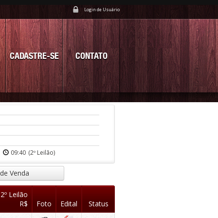
Login de Usuário
CADASTRE-SE
CONTATO
09:40
(2º Leilão)
 de Venda
 2º Leilão
R$
Foto
Edital
Status