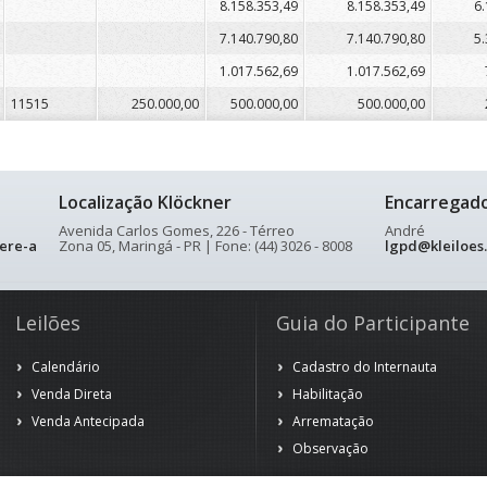
8.158.353,49
8.158.353,49
6.
7.140.790,80
7.140.790,80
5.
1.017.562,69
1.017.562,69
11515
250.000,00
500.000,00
500.000,00
Localização Klöckner
Encarregad
Avenida Carlos Gomes, 226 - Térreo
André
ere-a
Zona 05, Maringá - PR | Fone: (44) 3026 - 8008
lgpd@kleiloes
Leilões
Guia do Participante
Calendário
Cadastro do Internauta
Venda Direta
Habilitação
Venda Antecipada
Arrematação
Observação