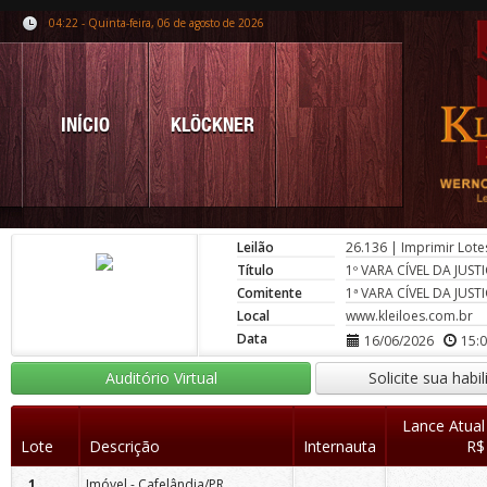
04:22 - Quinta-feira, 06 de agosto de 2026
INÍCIO
KLÖCKNER
Leilão
26.136
|
Imprimir Lote
Título
1º VARA CÍVEL DA JU
Comitente
1ª VARA CÍVEL DA JU
Local
www.kleiloes.com.br
Data
16/06/2026
15:
Auditório Virtual
Solicite sua habi
Lance Atual
Lote
Descrição
Internauta
R$
1
Imóvel - Cafelândia/PR