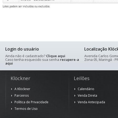
Lotes podem ser incluídos ou excluídos
Login do usuário
Localização Klöc
Ainda não é cadastrado?
Clique aqui
Avenida Carlos Gomes
Caso tenha esquecido sua senha
recupere-a
Zona 05, Maringá - PR
aqui
Klöckner
Leilões
A Klöckner
Calendário
Parceiros
Venda Direta
Política de Privacidade
Venda Antecipada
Termos de Uso