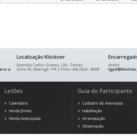
Localização Klöckner
Encarregad
Avenida Carlos Gomes, 226 - Térreo
André
ere-a
Zona 05, Maringá - PR | Fone: (44) 3026 - 8008
lgpd@kleiloes
Leilões
Guia do Participante
Calendário
Cadastro do Internauta
Venda Direta
Habilitação
Venda Antecipada
Arrematação
Observação