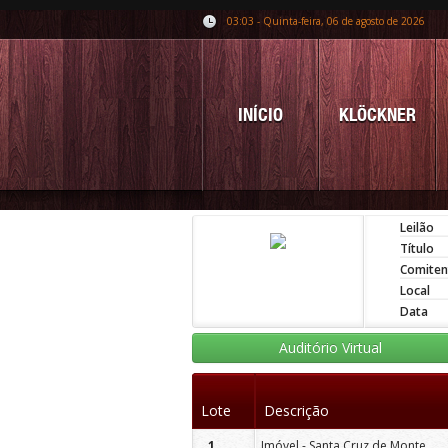
03:03 - Quinta-feira, 06 de agosto de 2026
INÍCIO
KLÖCKNER
Leilão
Título
Comiten
Local
Data
Auditório Virtual
Lote
Descrição
Imóvel - Santa Cruz de Monte Castelo/Pr.
1