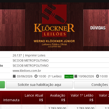
DÚVIDAS
26.137
|
Imprimir Lotes
SICOOB METROPOLITANO
te
SICOOB METROPOLITANO
www.kleiloes.com.br
03/06/2026
10:00
(1º Leilão)
10/06/2026
10:00
ONLINE
Solicite sua habilitação aqui
Condições
Lance Atual
Avaliação
Valor 1º Leilão
Valor 
Internauta
R$
R$
R$
2.783.000,00
2.783.000,00
2.