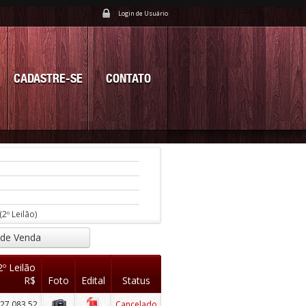
Login de Usuário
CADASTRE-SE
CONTATO
(2º Leilão)
 de Venda
2º Leilão
R$
Foto
Edital
Status
227.083,52
Cancelado