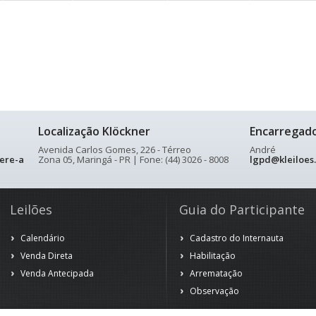
Localização Klöckner
Encarregad
Avenida Carlos Gomes, 226 - Térreo
André
ere-a
Zona 05, Maringá - PR | Fone: (44) 3026 - 8008
lgpd@kleiloes
Leilões
Guia do Participante
Calendário
Cadastro do Internauta
Venda Direta
Habilitação
Venda Antecipada
Arrematação
Observação