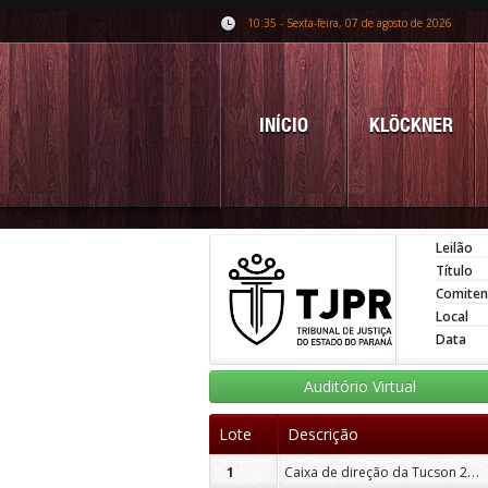
10:35 - Sexta-feira, 07 de agosto de 2026
INÍCIO
KLÖCKNER
Leilão
Título
Comiten
Local
Data
Auditório Virtual
Lote
Descrição
Caixa de direção da Tucson 2010
1