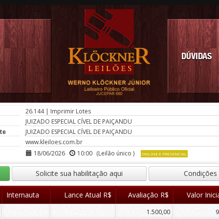
DÚVIDAS
26.144
|
Imprimir Lotes
JUIZADO ESPECIAL CÍVEL DE PAIÇANDU
te
JUIZADO ESPECIAL CÍVEL DE PAIÇANDU
www.kleiloes.com.br
18/06/2026
10:00
(Leilão único )
ONLINE E PRESENCIAL
Solicite sua habilitação aqui
Condições
Internauta
Lance Atual R$
Avaliação R$
Valor Inici
1.500,00
9