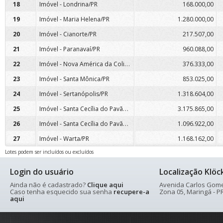
18
Imóvel - Londrina/PR
168.000,00
19
Imóvel - Maria Helena/PR
1.280.000,00
20
Imóvel - Cianorte/PR
217.507,00
21
Imóvel - Paranavaí/PR
960.088,00
Imóvel - Nova América da Colina/PR
22
376.333,00
23
Imóvel - Santa Mônica/PR
853.025,00
24
Imóvel - Sertanópolis/PR
1.318.604,00
Imóvel - Santa Cecília do Pavão/PR
25
3.175.865,00
Imóvel - Santa Cecília do Pavão/PR
26
1.096.922,00
27
Imóvel - Warta/PR
1.168.162,00
Lotes podem ser incluídos ou excluídos
Login do usuário
Localização Klöc
Ainda não é cadastrado?
Clique aqui
Avenida Carlos Gomes
Caso tenha esquecido sua senha
recupere-a
Zona 05, Maringá - PR
aqui