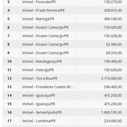
3
Imóvel - Porecatu/PR
138.270,00
4
Imóvel - Prado Ferreira/PR
328.615,00
5
Imóvel - Maringá/PR
496.180,00
6
Imóvel - Doutor Camargo/PR
133.600,00
7
Imóvel - Doutor Camargo/PR
192.028,00
8
Imóvel - Doutor Camargo/PR
62.960,00
9
Imóvel - Doutor Camargo/PR
69.256,00
10
Imóvel - Mandaguaçu/PR
796.400,00
11
Imóvel - Astorga/PR
165.600,00
12
Imóvel - Terra Boa/PR
3.776.000,00
Imóvel - Presidente Castelo Branco/PR
13
566.400,00
14
Imóvel - Iguaraçu/PR
475.200,00
15
Imóvel - Iguaraçu/PR
475.200,00
16
Imóvel - Sertanópolis/PR
1.690.195,00
17
Imóvel - Londrina/PR
224.000,00