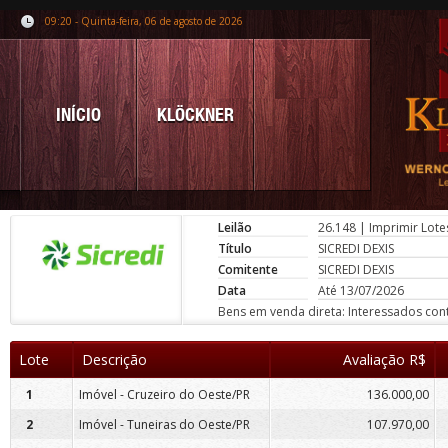
09:20 - Quinta-feira, 06 de agosto de 2026
INÍCIO
KLÖCKNER
Leilão
26.148
|
Imprimir Lote
Título
SICREDI DEXIS
Comitente
SICREDI DEXIS
Data
Até 13/07/2026
Bens em venda direta: Interessados conta
Lote
Descrição
Avaliação R$
1
Imóvel - Cruzeiro do Oeste/PR
136.000,00
2
Imóvel - Tuneiras do Oeste/PR
107.970,00