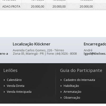
ADAO.FROTA
20.000,00
20.000,00
20.000,00
Localização Klöckner
Encarregad
Avenida Carlos Gomes, 226 - Térreo
André
ere-a
Zona 05, Maringá - PR | Fone: (44) 3026 - 8008
lgpd@kleiloes
Leilões
Guia do Participante
Calendário
Cadastro do Internauta
Venda Direta
Habilitação
Venda Antecipada
Arrematação
Observação