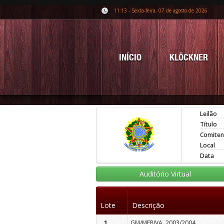
11:13 - Sexta-feira, 07 de agosto de 2026
INÍCIO
KLÖCKNER
Leilão
Título
Comiten
Local
Data
Auditório Virtual
Lote
Descrição
1
GM/MERIVA, 2003/2004