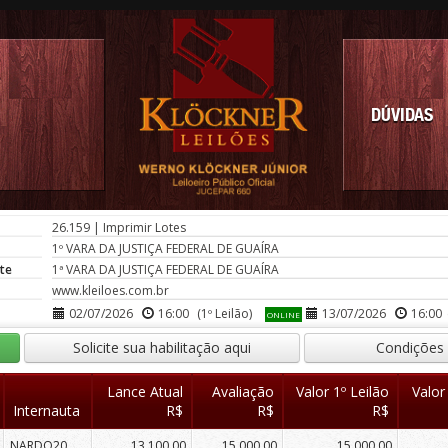
DÚVIDAS
26.159
|
Imprimir Lotes
1º VARA DA JUSTIÇA FEDERAL DE GUAÍRA
te
1ª VARA DA JUSTIÇA FEDERAL DE GUAÍRA
www.kleiloes.com.br
02/07/2026
16:00
(1º Leilão)
13/07/2026
16:00
ONLINE
Solicite sua habilitação aqui
Condições
Lance Atual
Avaliação
Valor 1º Leilão
Valor
Internauta
R$
R$
R$
NARDO20
13.100,00
15.000,00
15.000,00