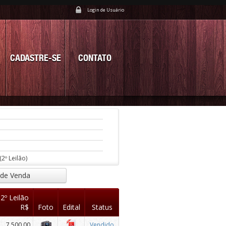
Login de Usuário
CADASTRE-SE
CONTATO
(2º Leilão)
 de Venda
 2º Leilão
R$
Foto
Edital
Status
7.500,00
Vendido