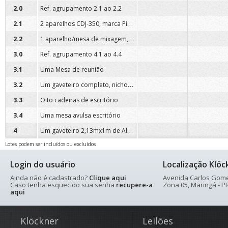
2.0
Ref. agrupamento 2.1 ao 2.2
2 aparelhos CDJ-350, marca Pioneer
2.1
1 aparelho/mesa de mixagem, marca Pioneer
2.2
3.0
Ref. agrupamento 4.1 ao 4.4
3.1
Uma Mesa de reunião
Um gaveteiro completo, nicho de 7 metros
3.2
3.3
Oito cadeiras de escritório
3.4
Uma mesa avulsa escritório
Um gaveteiro 2,13mx1m de Altura
4
Lotes podem ser incluídos ou excluídos
Login do usuário
Localização Klöc
Ainda não é cadastrado?
Clique aqui
Avenida Carlos Gomes
Caso tenha esquecido sua senha
recupere-a
Zona 05, Maringá - PR
aqui
Klöckner
Leilões