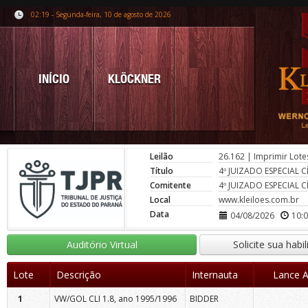
02:19 - Segunda-feira, 10 de agosto de 2026
INÍCIO
KLÖCKNER
Leilão
26.162
|
Imprimir Lote
Título
4º JUIZADO ESPECIAL 
Comitente
4º JUIZADO ESPECIAL 
Local
www.kleiloes.com.br
Data
04/08/2026
10:
Auditório Virtual
Solicite sua habi
Lote
Descrição
Internauta
Lance A
1
VW/GOL CLI 1.8, ano 1995/1996
BIDDER