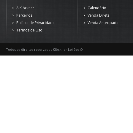
A Klöckner
Calendário
Parceiros
Venda Direta
Política de Privacidade
Venda Antecipada
Termos de Uso
Todos os direitos reservados Klöckner Leilões ©