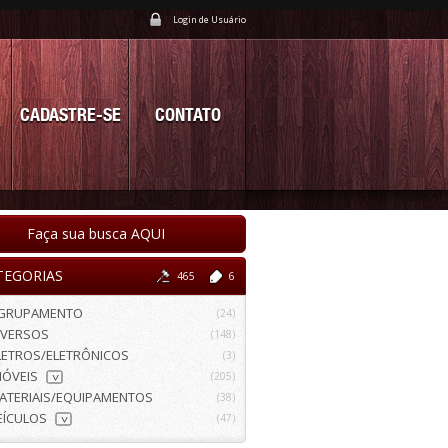
Login de Usuário
CADASTRE-SE
CONTATO
Faça sua busca AQUI
TEGORIAS
465
6
GRUPAMENTO
(24)
IVERSOS
(148)
LETROS/ELETRÔNICOS
(3)
MÓVEIS
(205)
>
ATERIAIS/EQUIPAMENTOS
(38)
EÍCULOS
(47)
>