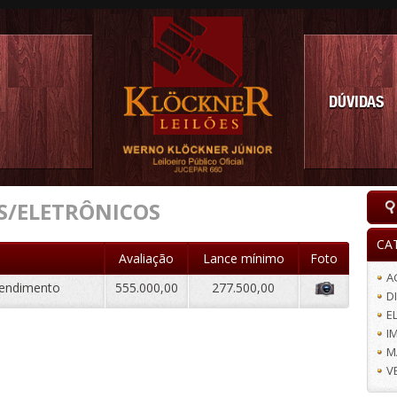
DÚVIDAS
S/ELETRÔNICOS
CA
Avaliação
Lance mínimo
Foto
A
atendimento
555.000,00
277.500,00
D
E
I
M
V