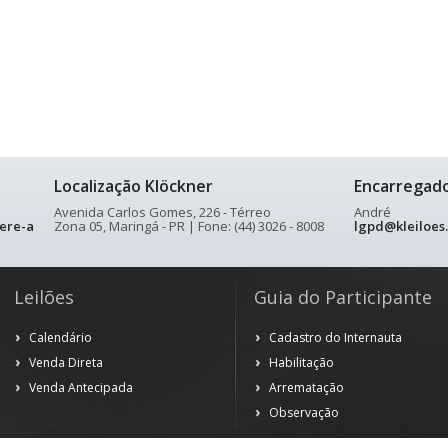
Localização Klöckner
Encarregad
Avenida Carlos Gomes, 226 - Térreo
André
ere-a
Zona 05, Maringá - PR | Fone: (44) 3026 - 8008
lgpd@kleiloes
Leilões
Guia do Participante
Calendário
Cadastro do Internauta
Venda Direta
Habilitação
Venda Antecipada
Arrematação
Observação