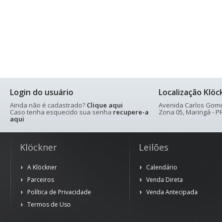
Login do usuário
Localização Klöc
Ainda não é cadastrado?
Clique aqui
Avenida Carlos Gomes
Caso tenha esquecido sua senha
recupere-a
Zona 05, Maringá - PR
aqui
Klöckner
Leilões
A Klöckner
Calendário
Parceiros
Venda Direta
Política de Privacidade
Venda Antecipada
Termos de Uso