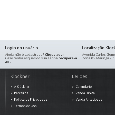
Login do usuário
Localização Klöc
Ainda não é cadastrado?
Clique aqui
Avenida Carlos Gomes
Caso tenha esquecido sua senha
recupere-a
Zona 05, Maringá - PR
aqui
Klöckner
Leilões
A Klöckner
Calendário
Parceiros
Venda Direta
Política de Privacidade
Venda Antecipada
Termos de Uso