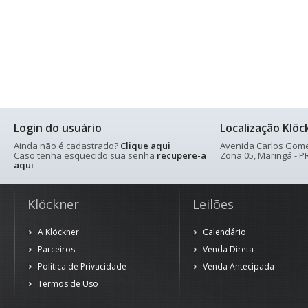
Login do usuário
Localização Klöc
Ainda não é cadastrado?
Clique aqui
Avenida Carlos Gomes
Caso tenha esquecido sua senha
recupere-a
Zona 05, Maringá - PR
aqui
Klöckner
Leilões
A Klöckner
Calendário
Parceiros
Venda Direta
Política de Privacidade
Venda Antecipada
Termos de Uso