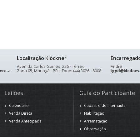
Localização Klöckner
Encarregad
Avenida Carlos Gomes, 226 - Térreo
André
ere-a
Zona 05, Maringá - PR | Fone: (44) 3026 - 8008
lgpd@kleiloes
Leilões
Guia do Participante
Calendário
Cadastro do Internauta
Venda Direta
Habilitação
Venda Antecipada
Arrematação
Observação