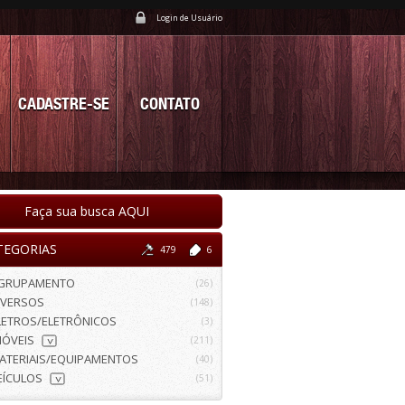
Login de Usuário
CADASTRE-SE
CONTATO
Faça sua busca AQUI
TEGORIAS
479
6
GRUPAMENTO
(26)
IVERSOS
(148)
LETROS/ELETRÔNICOS
(3)
MÓVEIS
(211)
>
ATERIAIS/EQUIPAMENTOS
(40)
EÍCULOS
(51)
>