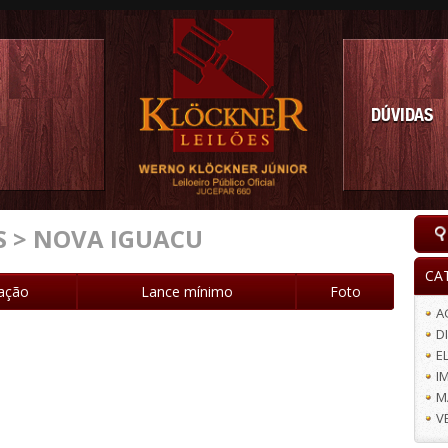
DÚVIDAS
S > NOVA IGUACU
CA
iação
Lance mínimo
Foto
A
D
E
I
M
V