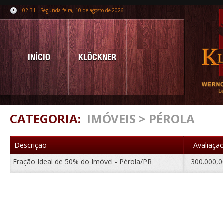
02:31 - Segunda-feira, 10 de agosto de 2026
INÍCIO
KLÖCKNER
CATEGORIA:
IMÓVEIS > PÉROLA
Descrição
Avaliaçã
Fração Ideal de 50% do Imóvel - Pérola/PR
300.000,0