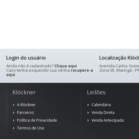
Login do usuário
Localização Klöc
Ainda não é cadastrado?
Clique aqui
Avenida Carlos Gomes
Caso tenha esquecido sua senha
recupere-a
Zona 05, Maringá - PR
aqui
Klöckner
Leilões
A Klöckner
Calendário
Parceiros
Venda Direta
Política de Privacidade
Venda Antecipada
Termos de Uso