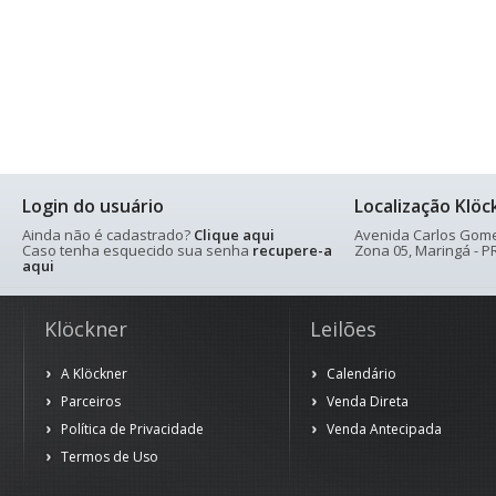
Login do usuário
Localização Klöc
Ainda não é cadastrado?
Clique aqui
Avenida Carlos Gomes
Caso tenha esquecido sua senha
recupere-a
Zona 05, Maringá - PR
aqui
Klöckner
Leilões
A Klöckner
Calendário
Parceiros
Venda Direta
Política de Privacidade
Venda Antecipada
Termos de Uso