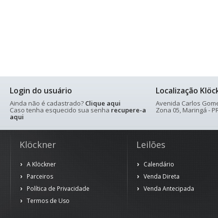
Login do usuário
Localização Klöc
Ainda não é cadastrado?
Clique aqui
Avenida Carlos Gomes
Caso tenha esquecido sua senha
recupere-a
Zona 05, Maringá - PR
aqui
Klöckner
Leilões
A Klöckner
Calendário
Parceiros
Venda Direta
Política de Privacidade
Venda Antecipada
Termos de Uso