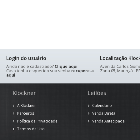
Login do usuário
Localização Klöc
Ainda não é cadastrado?
Clique aqui
Avenida Carlos Gomes
Caso tenha esquecido sua senha
recupere-a
Zona 05, Maringá - PR
aqui
Klöckner
Leilões
A Klöckner
Calendário
Parceiros
Venda Direta
Política de Privacidade
Venda Antecipada
Termos de Uso