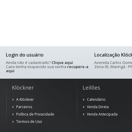
Login do usuário
Localização Klöc
Ainda não é cadastrado?
Clique aqui
Avenida Carlos Gomes
Caso tenha esquecido sua senha
recupere-a
Zona 05, Maringá - PR
aqui
Klöckner
Leilões
A Klöckner
Calendário
Parceiros
Venda Direta
Política de Privacidade
Venda Antecipada
Termos de Uso